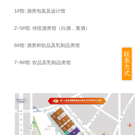
1
#
馆: 酒类包装及设计馆
2~5
#
馆: 传统酒类馆（白酒，黄酒）
6
#
馆: 酒类和饮品及乳制品类馆
联
系
7~9
#
馆:
饮品及乳制品类馆
方
式