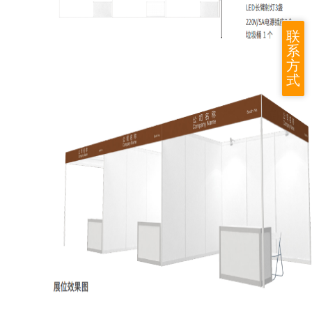
联
系
方
式