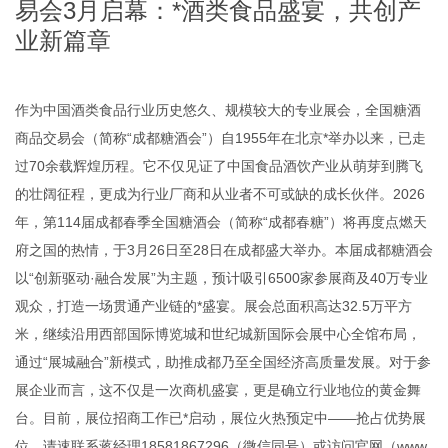
易会3月启幕：*酒类食品盛宴，共创产
业新篇章
作为中国酒类食品行业历史悠久、规模较大的专业展会，全国糖酒
商品交易会（简称“成都糖酒会”）自1955年在北京*举办以来，已走
过70余载辉煌历程。它不仅见证了中国食品酒饮产业从萌芽到腾飞
的壮阔征程，更成为行业厂商和从业者不可或缺的成长伙伴。2026
年，第114届成都春季全国糖酒会（简称“成都春糖”）将再度点燃天
府之国的热情，于3月26日至28日在成都盛大举办。本届成都糖酒会
以“创新驱动·融合发展”为主题，预计吸引6500家参展商及40万专业
观众，打造一场贯通产业链的*盛宴。展会总面积高达32.5万平方
米，继续沿用西部国际博览城和世纪城新国际会展中心全馆布局，
通过“展城融合”新模式，助推成都乃至全国经济高质量发展。对于参
展企业而言，这不仅是一次商机盛宴，更是确立行业地位的黄金舞
台。目前，展位招商工作已*启动，展位火热预定中——抢占优势展
位，请速联系蒋经理18581867296（微信同号）或访问官网（www.