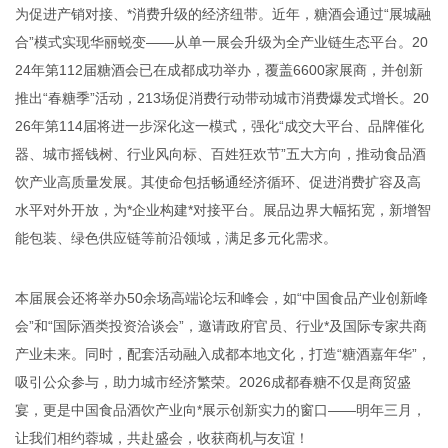
为促进产销对接、*消费升级的经济纽带。近年，糖酒会通过“展城融
合”模式实现华丽蜕变——从单一展会升级为全产业链生态平台。20
24年第112届糖酒会已在成都成功举办，覆盖6600家展商，并创新
推出“春糖季”活动，213场促消费行动带动城市消费爆发式增长。20
26年第114届将进一步深化这一模式，强化“成交大平台、品牌催化
器、城市摇钱树、行业风向标、百姓狂欢节”五大方向，推动食品酒
饮产业高质量发展。其使命包括畅通经济循环、促进消费扩容及高
水平对外开放，为*企业构建*对接平台。展品边界大幅拓宽，新增智
能包装、绿色供应链等前沿领域，满足多元化需求。
本届展会还将举办50余场高端论坛和峰会，如“中国食品产业创新峰
会”和“国际酒类投资洽谈会”，邀请政府官员、行业*及国际专家共商
产业未来。同时，配套活动融入成都本地文化，打造“糖酒嘉年华”，
吸引公众参与，助力城市经济繁荣。2026成都春糖不仅是商贸盛
宴，更是中国食品酒饮产业向*展示创新实力的窗口——明年三月，
让我们相约蓉城，共赴盛会，收获商机与友谊！