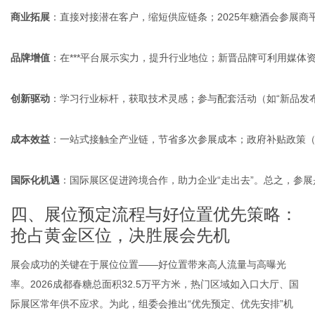
商业拓展
：直接对接潜在客户，缩短供应链条；2025年糖酒会参展商平
品牌增值
：在***平台展示实力，提升行业地位；新晋品牌可利用媒体
创新驱动
：学习行业标杆，获取技术灵感；参与配套活动（如“新品发
成本效益
：一站式接触全产业链，节省多次参展成本；政府补贴政策
国际化机遇
：国际展区促进跨境合作，助力企业“走出去”。总之，参
四、展位预定流程与好位置优先策略：
抢占黄金区位，决胜展会先机
展会成功的关键在于展位位置——好位置带来高人流量与高曝光
率。2026成都春糖总面积32.5万平方米，热门区域如入口大厅、国
际展区常年供不应求。为此，组委会推出“优先预定、优先安排”机