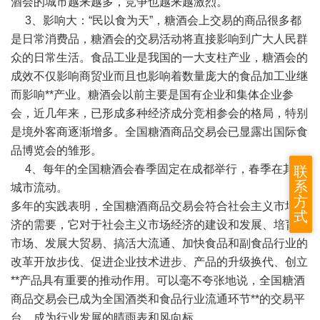
酒会的城市越来越多，竞争也越来越激烈。
3、影响大：“民以食为天”，糖酒会上交易的商品很多都
是日常消费品，糖酒会的交易活动将直接影响到广大人民群
众的日常生活。食品工业是我国的一大支柱产业，糖酒会的
成效不仅影响商贸业而且也影响着数量庞大的食品加工业继
而影响**产业。糖酒会以前主要是国有企业和集体企业参
会，近几年来，已形成多种经济成分竞相参会的格局，特别
是境外客商逐渐增多。全国糖酒商品交易会已显露出国际食
品博览会的雏形。
4、每年的全国糖酒会春季固定在成都举行，春季在其他
联
系
城市流动。
方
多年的实践表明，全国糖酒商品交易会符合社会主义市场经
式
济的需要，它对于社会主义市场经济的建设和发展、培育大
市场、发展大贸易、搞活大流通、加快食品和副食品行业的
改革开放步伐、促进企业技术进步、产品的升级换代、创立
**产品具有重要的推动作用。可以毫不夸张地说，全国糖酒
商品交易会已成为全国酒类和食品行业流通环节**的交易平
台，成为行业发展的晴雨表和风向标。