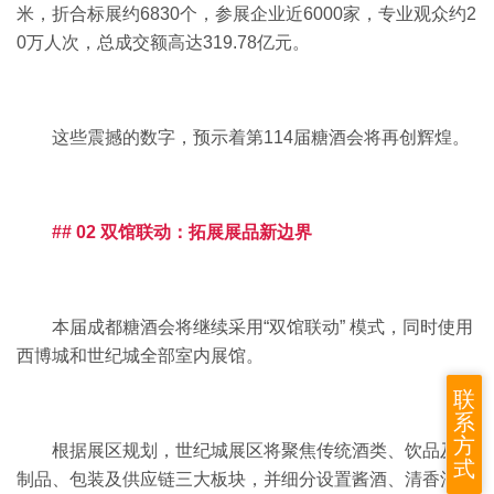
米，折合标展约6830个，参展企业近6000家，专业观众约2
0万人次，总成交额高达319.78亿元。
这些震撼的数字，预示着第114届糖酒会将再创辉煌。
## 02 双馆联动：拓展展品新边界
本届成都糖酒会将继续采用“双馆联动” 模式，同时使用
西博城和世纪城全部室内展馆。
联
系
方
根据展区规划，世纪城展区将聚焦传统酒类、饮品及乳
式
制品、包装及供应链三大板块，并细分设置酱酒、清香酒、