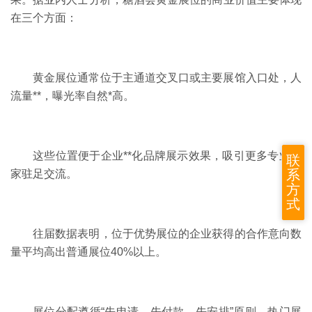
在三个方面：
黄金展位通常位于主通道交叉口或主要展馆入口处，人
流量**，曝光率自然*高。
这些位置便于企业**化品牌展示效果，吸引更多专业买
联
系
家驻足交流。
方
式
往届数据表明，位于优势展位的企业获得的合作意向数
量平均高出普通展位
40%以上。
展位分配遵循
“先申请、先付款、先安排”原则，热门展