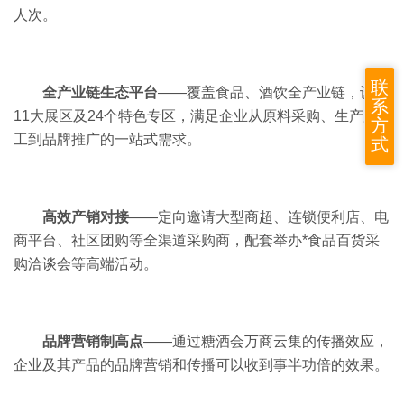
人次。
联
全产业链生态平台
——覆盖食品、酒饮全产业链，设置
系
11大展区及24个特色专区，满足企业从原料采购、生产加
方
工到品牌推广的一站式需求。
式
高效产销对接
——定向邀请大型商超、连锁便利店、电
商平台、社区团购等全渠道采购商，配套举办*食品百货采
购洽谈会等高端活动。
品牌营销制高点
——通过糖酒会万商云集的传播效应，
企业及其产品的品牌营销和传播可以收到事半功倍的效果。