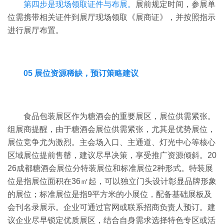
第四步是现场领取证件与布展。
展前规定时间，参展单
位需携带相关证件到展厅现场领取《展商证》，并按照指示
进行展厅布置。
05 展位资源稀缺，预订策略建议
食品包装展区作为糖酒会的重要展区，展位供需紧张。
组展商提醒，由于糖酒会展位供需紧张，尤其是优势展位，
展位竞争尤为激烈。
主会场入口、主通道、灯光中心等核心
区域展位提前售罄，建议尽早决策，享受推广资源倾斜。20
26成都
糖酒会展位分特装展位和标准展位
2
种形式。特装展
位是指展位面积在
36
㎡起，可以独立门头设计彰显品牌形象
的展位；标准展位是指
9
平方米的小展位，配备基础展板及
会刊名录展示。
企业可通过官网或联系招商负责人预订。建
议企业尽早锁定优质展区，结合自身需求选择特色专区或活