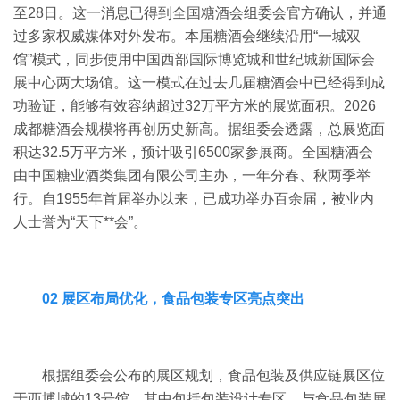
至28日。这一消息已得到全国糖酒会组委会官方确认，并通
过多家权威媒体对外发布。
本届糖酒会继续沿用
“一城双
馆”模式，同步使用中国西部国际博览城和世纪城新国际会
展中心两大场馆。
这一模式在过去几届糖酒会中已经得到成
功验证，能够有效容纳超过
32
万平方米的展览面积。
2026
成都糖酒会
规模将再创历史新高。据组委会透露，总展览面
积达
32.5
万平方米，预计吸引
6500
家参展商。
全国糖酒会
由中国糖业酒类集团有限公司主办，一年分春、秋两季举
行。自
1955
年首届举办以来，已成功举办百余届，被业内
人士誉为“天下**会”。
02 展区布局优化，食品包装专区亮点突出
根据组委会公布的展区规划，食品包装及供应链展区位
于西博城的13号馆，其中包括包装设计专区。
与食品包装展