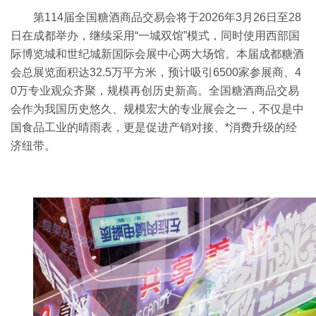
第
114
届全国糖酒商品交易会将于
2026
年
3
月
26
日至
28
日在成都举办，继续采用“一城双馆”模式，同时使用西部国
际博览城和世纪城新国际会展中心两大场馆。
本届成都糖酒
会总展览面积达
32.5
万平方米，预计吸引
6500
家参展商、
4
0
万专业观众齐聚，规模再创历史新高。
全国糖酒商品交易
会作为我国历史悠久、规模宏大的专业展会之一，不仅是中
国食品工业的晴雨表，更是促进产销对接、*消费升级的经
济纽带。