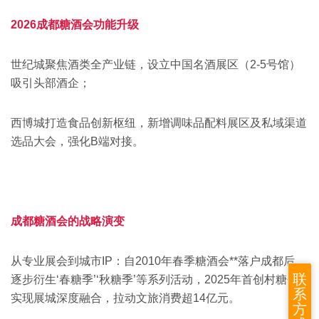
2026成都糖酒会
功能升级‌
世纪城聚焦酒类全产业链，设立‌中国名酒展区（2-5号馆）
吸引头部酒企；
西博城打造食品创新枢纽，新增‌调味品配料展区及‌私域渠道
选品大会，强化B端对接。‌‌
成都糖酒会的战略演变
‌从专业展会到城市IP‌：自2010年春季糖酒会**落户成都后，
联
逐步衍生‘‌春糖季’‘‌秋糖季’等系列活动，2025年首创村糖会
系
实现展城深度融合，拉动文旅消费超14亿元。‌‌
方