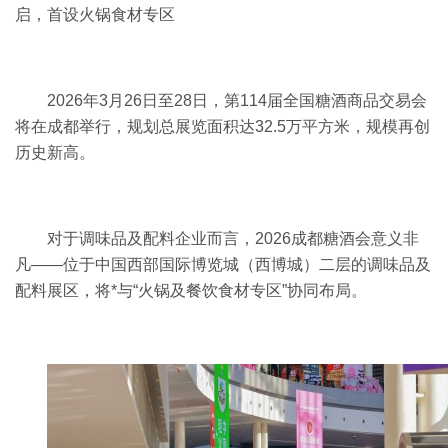
启，首设火锅食材专区
2026
年
3
月
26
日至
28
日，第
114
届全国糖酒商品交易会
将在成都举行，规划总展览面积达
32.5
万平方米，规模再创
历史新高。
对于调味品及配料企业而言，2026成都糖酒会意义非
凡——位于中国西部国际博览城（西博城）二层的调味品及
配料展区，将*与“火锅及餐饮食材专区”协同布局。