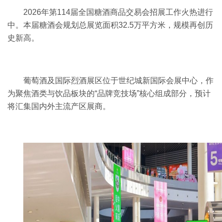
2026
年第
114
届全国
糖酒商品交易会
招展工作火热进行
中。本届
糖酒会
规划总展览面积
32.5
万平方米，规模再创历
史新高。
葡萄酒及国际烈酒展区位于世纪城新国际会展中心，作
为聚焦酒类与饮品板块的“品牌竞技场”核心组成部分，预计
将汇集国内外主流产区展商。