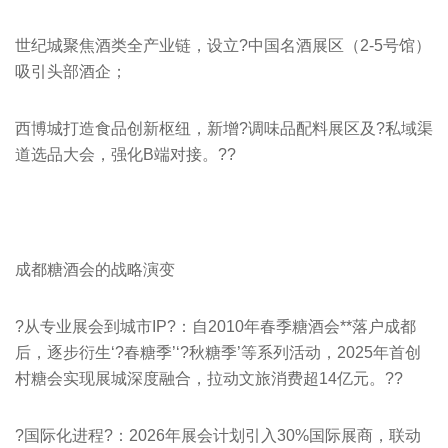
世纪城聚焦酒类全产业链，设立?中国名酒展区（2-5号馆）
吸引头部酒企；
西博城打造食品创新枢纽，新增?调味品配料展区及?私域渠
道选品大会，强化B端对接。??
成都糖酒会
的战略演变
?从专业展会到城市IP?：自2010年春季糖酒会**落户成都
后，逐步衍生‘?
春糖
季’‘?秋糖季’等系列活动，2025年首创
村糖会实现展城深度融合，拉动文旅消费超14亿元。??
?国际化进程?：2026年展会计划引入30%国际展商，联动