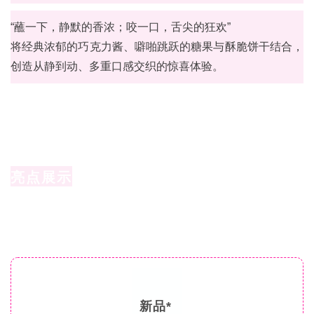
“蘸一下，静默的香浓；咬一口，舌尖的狂欢”
将经典浓郁的巧克力酱、噼啪跳跃的糖果与酥脆饼干结合，
创造从静到动、多重口感交织的惊喜体验。
亮点展示
新品*