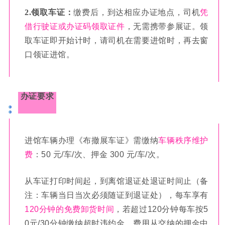
2.领取车证：
缴费后，到达相应办证地点，司机
凭
借行驶证或办证码领取证件
，无需携带参展证。领
取车证即开始计时，请司机在需要进馆时，再去窗
口领证进馆。
办证要求
进馆车辆办理《布撤展车证》需缴纳
车辆秩序维护
费
：50 元/车/次、押金 300 元/车/次。
从车证打印时间起，到离馆退证处退证时间止（备
注：车辆当日当次必须随证到退证处），每车享有
120分钟的免费卸货时间
，若超过120分钟每车按5
0元/30分钟缴纳超时违约金，费用从交纳的押金中