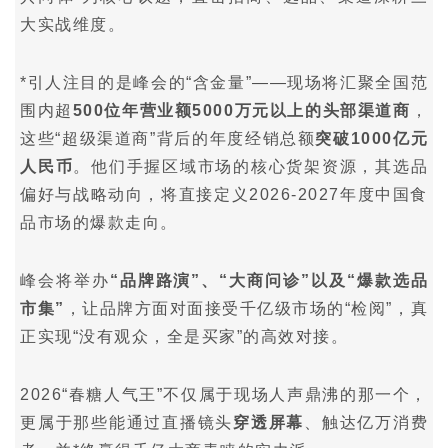
大实战维度。
*引人注目的是峰会的“含金量”——现场将汇聚全国范
围内超
500位年营业额5000万元以上的头部渠道商
，
这些“超级渠道商”背后的年度经销总额
突破1000亿元
人民币
。他们手握区域市场的核心货架资源，其选品
偏好与战略动向，将直接定义2026-2027年度中国食
品市场的爆款走向。
峰会将举办
“品牌路演”、“大商问诊”以及“爆款选品
市集”
，让品牌方面对面接受千亿级市场的“检阅”，真
正实现“没有观众，全是买家”的高效对接。
2026“春糖人气王”不仅属于现场人声鼎沸的那一个，
更属于那些能通过直播镜头
穿透屏幕
、触达亿万消费