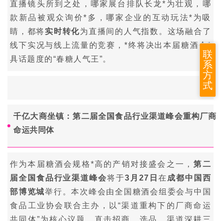
直播镜头所到之处，哪家展台排队长龙*为壮观，哪
款新品被观众询价*多，哪家企业的互动玩法*为吸
睛，都将
实时转化
为直播间的人气指数。这场融合了
线下实况与线上流量的竞赛，*终将决出本届糖酒会*
联
具话题度的
“春糖人气王”
。
系
方
式
千亿大商坐镇：第二届全国食品行业渠道峰会重构厂商
命运共同体
作为本届糖酒会规格*高的产销对接盛会之一，
第二
届全国食品行业渠道峰会
将于
3月27日
在
成都中国西
部博览城
举行。本次峰会由全国糖酒会组委会与中国
食品工业协会联合主办，以“渠道重构下的厂商命运
共同体”为核心议题，直击招商、选品、渠道深耕三