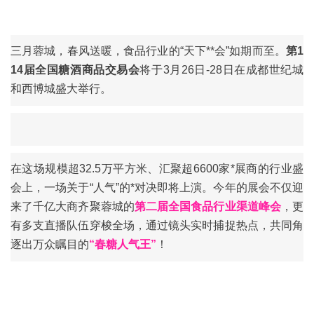
三月蓉城，春风送暖，食品行业的“天下**会”如期而至。
第1
14届全国
糖酒商品交易会
将于3月26日-28日在成都世纪城
和西博城盛大举行。
在这场规模超32.5万平方米、汇聚超6600家*展商的行业盛
会上，一场
关于“人气”的*对决
即将上演。今年的展会不仅迎
来了千亿大商齐聚蓉城的
第二届全国食品行业渠道峰会
，更
有多支直播队伍穿梭全场，通过镜头实时捕捉热点，共同角
逐出万众瞩目的
“
春糖
人气王”
！