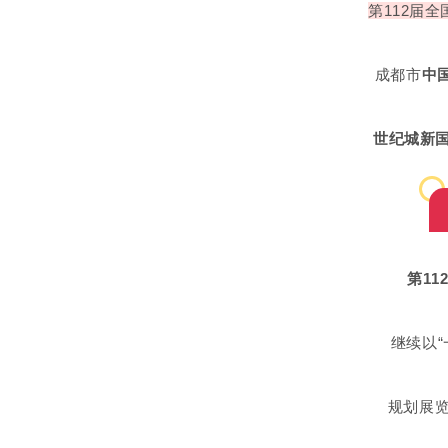
第112届
成都市
中
世纪城新
第11
继续以“
规划展