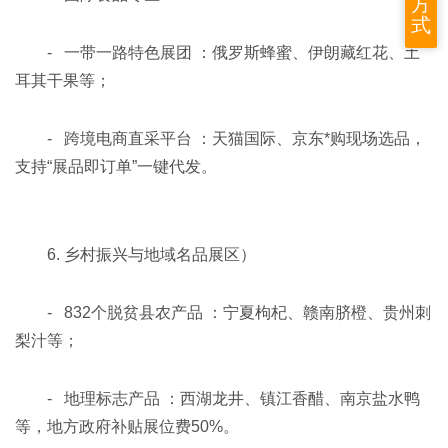
方
式
- 一带一路特色展团 ：俄罗斯蜂蜜、伊朗藏红花、土
耳其干果等；
- 跨境电商直采平台 ：天猫国际、京东*购现场选品，
支持“展品即订单”一键代发。
6. 乡村振兴与地域名品展区）
- 832个脱贫县农产品 ：宁夏枸杞、赣南脐橙、贵州刺
梨汁等；
- 地理标志产品 ：西湖龙井、镇江香醋、南京盐水鸭
等，地方政府补贴展位费50%。