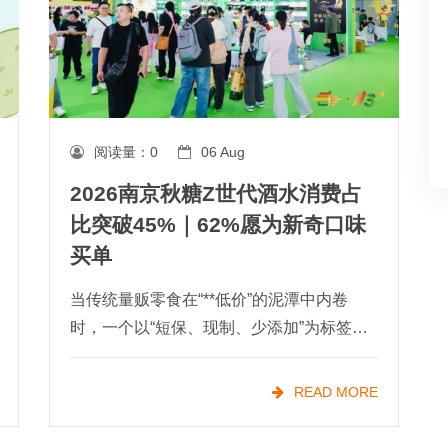
阅读量：
0
06 Aug
2026南京秋糖Z世代酒水消费占
比突破45%｜62%愿为新奇口味
买单
当传统量贩零食在“**低价”的泥潭中内卷
时，一个以“短保、现制、少添加”为标签的
新物种——新鲜零食，正悄然改写零食行业
的格局。从长沙的“金粒门”到沈阳的“一栗”，
READ MORE
从杭州的“蒲妈妈”到长沙的“几多全