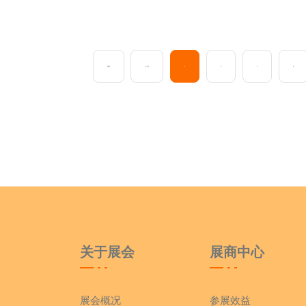
首页
上一页
1
2
3
4
关于展会
展商中心
展会概况
参展效益