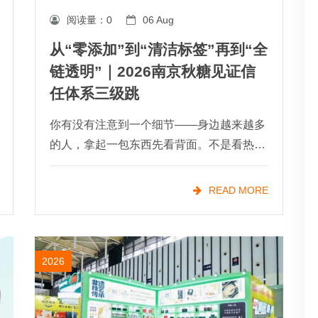
阅读量：
0
06 Aug
从“零添加”到“清洁标签”再到“全
链透明”｜2026南京秋糖见证信
任体系三级跳
你有没有注意到一个细节——身边越来越多
的人，拿起一包东西先看背面。不是看热
量，不是看营养成分，而是盯着配料表认真
琢磨。大家现在就想知道一件事：我吃的这
READ MORE
玩意儿，里面到底装了啥？这就是清洁标签
（Cle
2026