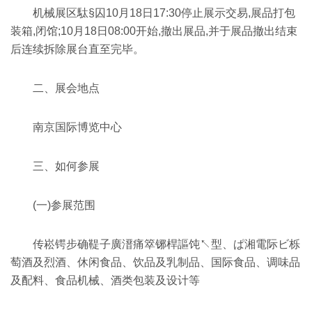
机械展区駄§囚10月18日17:30停止展示交易,展品打包
装箱,闭馆;10月18日08:00开始,撤出展品,并于展品撤出结束
后连续拆除展台直至完毕。
二、展会地点
南京国际博览中心
三、如何参展
(一)参展范围
传崧锷步确鞮子廣溍痛箤铘桿謳饨↖型、ぱ湘電际ビ栎
萄酒及烈酒、休闲食品、饮品及乳制品、国际食品、调味品
及配料、食品机械、酒类包装及设计等