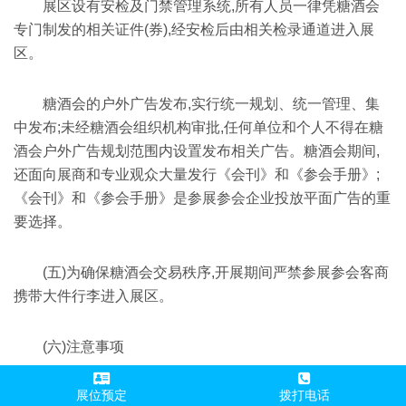
展区设有安检及门禁管理系统,所有人员一律凭糖酒会
专门制发的相关证件(券),经安检后由相关检录通道进入展
区。
糖酒会的户外广告发布,实行统一规划、统一管理、集
中发布;未经糖酒会组织机构审批,任何单位和个人不得在糖
酒会户外广告规划范围内设置发布相关广告。糖酒会期间,
还面向展商和专业观众大量发行《会刊》和《参会手册》;
《会刊》和《参会手册》是参展参会企业投放平面广告的重
要选择。
(五)为确保糖酒会交易秩序,开展期间严禁参展参会客商
携带大件行李进入展区。
(六)注意事项
展位预定
拨打电话
1.糖酒会是专业性质的B2B看样订货会,参展产品不零