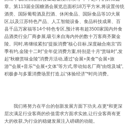
章。第113届全国糖酒会展览总面积18万平方米,将设置传统
酒类、国际葡萄酒及烈酒、休闲食品、国际食品等10大展
区,以及江苏特色产品、人工智能设备、食品科技成果、百
县千品万家福等14个特色专区,预计将有超3500家国内外食
品酒类行业厂商参展,吸引来自海内外的数十万客商齐聚金
陵。同时,将继续紧扣“提振消费”核心目标,深度融合南京“四
季有约,金陵十二时”全年促消费方案,特别是十月“赏味时”,发
起“秋糖赏味金陵”消费月活动,通过“会展+美食”“会展+旅
游”“会展+音乐”“会展+文体”等方式,带动知名厂商“由馆及城”,
积极参与多重消费场景打造,以“体验经济”*时尚消费。
我们将努力在平台的创新发展方面下功夫,在更*和更深
层次满足行业客商的价值需求方面求实效,让行业客商有更
大的收获,为行业的稳健发展注入磅礴的动能。