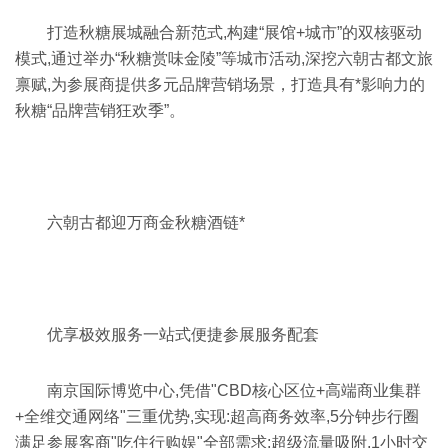
打造秋糖展城融合新范式,构建“展馆+城市”的双核驱动
模式,通过举办“秋糖赏味金陵”等城市活动,深挖六朝古都文旅
禀赋,为参展商提供多元品牌营销场景，打造具有*影响力的
秋糖“品牌营销狂欢季”。
六朝古都迎万商金秋糖酒链*
优享极效服务一站式便捷参展服务配套
南京国际博览中心,凭借"CBD核心区位+高端商业集群
+全维交通网络"三重优势,实现:超高商务效率,5分钟步行圈
满足参展客商"吃住行购娱"全部需求;超级流量吸附,1小时交