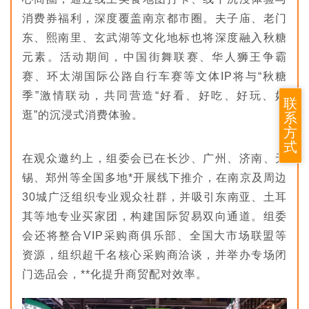
消费券福利，深度覆盖南京都市圈。夫子庙、老门
东、熙南里、玄武湖等文化地标也将深度融入秋糖
元素。活动期间，中国街舞联赛、华人狮王争霸
赛、环太湖国际公路自行车赛等文体IP将与“秋糖
季”激情联动，共同营造“好看、好吃、好玩、好
联
逛”的沉浸式消费体验。
系
方
式
在观众邀约上，组委会已在长沙、广州、济南、无
锡、郑州等全国多地*开展线下推介，在南京及周边
30城广泛组织专业观众社群，并吸引东南亚、土耳
其等地专业买家团，构建国际贸易双向通道。组委
会还将整合VIP采购商俱乐部、全国大市场联盟等
资源，组织超千名核心采购商洽谈，并举办专场闭
门选品会，**化提升商贸配对效率。