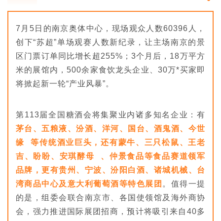
7月5日的南京奥体中心，现场观众人数60396人，
创下“苏超”单场观赛人数新纪录，让主场南京的景
区门票订单同比增长超255%；3个月后，18万平方
米的展馆内，500余家食饮龙头企业、30万*买家即
将掀起新一轮“产业风暴”。
第113届全国糖酒会将集聚业内诸多知名企业：有
茅台、五粮液、汾酒、洋河、国台、酒鬼酒、
今世
缘
等传统酒业巨头，还有蒙牛、三只松鼠、王老
吉、盼盼、
安琪酵母
、仲景食品等食品赛道领军
品牌，更有贵州、宁波、汾阳白酒、诸城机械、台
湾商品中心及意大利葡萄酒等特色展团
。值得一提
的是，组委会联合南京市、各国使领馆及海外商协
会，强力推进国际展团招商，预计将吸引来自40多