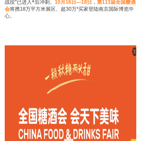
战役”已进入*后冲刺。
，
10月16日—18日
第113届全国糖酒
会
将携18万平方米展区、超30万*买家登陆
南京国际博览中
心。