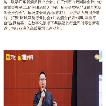
购，联动广东省酒类行业协会，在广州市白云国际会议中心
隆重举办第二场“
美团酒饮闪电仓
招商会暨第113届全国糖
酒会推介会”。这场盛会融合地理红利、经济活力与消费潜
能，汇聚“区域酒类行业协会+知名酒企代表+即时零售平
台”业界精英，在数字化浪潮下共谋酒饮行业即时零售新赛
道，为行业注入高质量增长新动能。