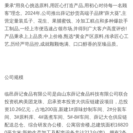
秉承“用良心挑选原料,用匠心打造产品,用初心对待每一名顾
客”理念。2024年,公司推出薛记炒货高端子品牌“薛大葵”,主
营定量装瓜子、花生、果脯蜜饯、冷加工糕点和多种爆款手
工制品,一经上市便迅速占领市场,并得到广大客户高度评价!
产品秉承上上品质,中上价格,甄选*黄金产区原料,传承匠心工
艺,历经严苛品控,成就颗颗饱满、口口醇香的至臻品质。
公司规模
临邑薛记食品有限公司是由山东薛记食品科技有限公司联合
投资机构美团龙珠、启承资本投资大供应链建设项目，总投
资10.26亿元，占地200亩,新建1#原味炒制车间、2#分装车
间、3#原料库、4#蒸煮车间、5#-8#车间、薛记大仓供应链
配送总仓、综合研发办公楼、公寓宿舍楼,总建筑面积16820
0平方米;新购生产加工及配套设备共计212台(套)，拥有2条