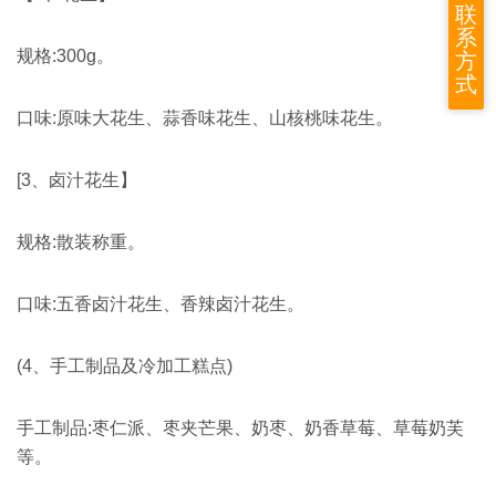
联
系
规格:300g。
方
式
口味:原味大花生、蒜香味花生、山核桃味花生。
[3、卤汁花生】
规格:散装称重。
口味:五香卤汁花生、香辣卤汁花生。
(4、手工制品及冷加工糕点)
手工制品:枣仁派、枣夹芒果、奶枣、奶香草莓、草莓奶芙
等。