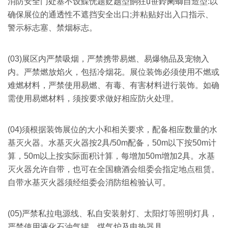
消防安全门处塞不设鰈恍题贬趲型餉狂ụ笹鈴阑螄自造型:以
确保展位的通透性不遮挡安全出口;并粘贴好出入口指示、
警示标志塞、禁烟标志。
(03)展区内严禁吸烟，严禁携带易燃、易爆物品及宠物入
内。严禁燃放焰火，包括冷烟花。展位装饰必须使用不燃或
难燃材料，严禁使用易燃、有毒、有害材料进行装饰。如确
需使用易燃材料，须按要求做好相应防火处理。
(04)
须根据装饰展位的大小和相关要求，配备相应数量的水
基灭火器。水基灭火器按2具/50m配备，50m以下按50m计
算，50m以上按实际面积计算，每增加50m增加2具。水基
灭火器允许自带，也可在全国糖酒会组委会指定地点租赁。
自带水基灭火器须经组委会消防组检验认可。
(05)
严禁私拉电源线、私自安装射灯、太阳灯等照明灯具，
严禁使用液化石油气罐、煤气炉及电热器具。