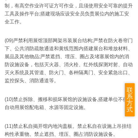
制，有高空作业许可证方可作业，且须使用安全可靠的提升
工具及操作平台;搭建现场应设安全员负责展位内的施工安
全工作。
(09)
严禁利用展馆顶部网架吊装展台结构;严禁在防火卷帘门
下、公共消防疏散通道和黄线范围内搭建展台和堆放材料、
展品及其他物品;严禁遮挡、埋压、圈占及堵塞展馆内的消
防设施设备，包括灭火器、消火栓、红外线探测对射、自动
灭火系统及其管道、防火门、各种隔离门、安全紧急出口、
监控探头、消防通道等。
联
系
(10)
禁止拆除、搬移和损坏展馆的设施设备,搭建单位不得擅
方
自动用展馆配电箱、水源等固定设施。
式
(11)
禁止私自揭开馆内地沟盖板。禁止私自在设施上吊挂结
构性承重物。禁止遮挡、埋压、圈占消防设施设备。