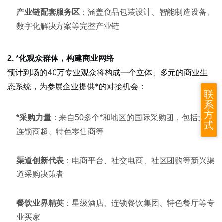
产业链配套服务区
：涵盖食品包装设计、智能制造设备、
数字化解决方案等完整产业链
2. *化观众群体，构建商业网络
预计到场的40万专业观众将构成一个立体、多元的商业生
态系统，为参展企业提供*的对接机会：
联
系
方
*采购力量
：来自50多个*和地区的国际采购团，包括大型
式
连锁商超、特色零售商等
渠道创新代表
：电商平台、社交电商、社区团购等新兴渠
道采购决策者
餐饮业界精英
：星级酒店、连锁餐饮集团、特色餐厅等专
业买家