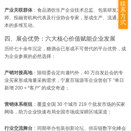
联
系
产业关联群体
：食品酒饮生产企业技术总监、包装研发工程
方
师、投融资机构代表及行业协会专家，形成生产、流通、资
式
本的多维互动。
四、展会优势：六大核心价值赋能企业发展
历经七十余年沉淀，糖酒会已形成不可替代的平台优势，成
为企业参展的必然选择：
产销对接高地
：除组委会定向邀约外，40 万自发赴会的专
业买家形成海量采购需求，宁夏百瑞源等企业曾创下 “单日
新增 200 + *客户” 的成交奇迹；
营销体系枢纽
：覆盖全国 30 个城市 219 个批发市场的买家
网络，助力企业快速布局全国市场或深耕区域渠道；
行业交流舞台
：同期举办包装创新论坛、供应链数字化峰会