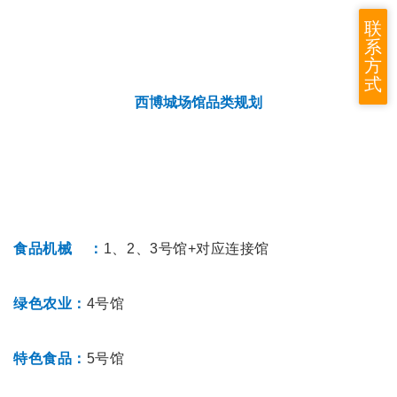
联
系
方
式
西博城场馆品类规划
食品机
械
：
1、2、3号馆+对应连接馆
绿色农业：
4号馆
特色食品
：
5号馆