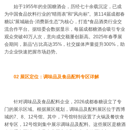
始于1955年的全国糖酒会，历经七十余载沉淀，已成
为中国食品饮料行业的“晴雨表”和“风向标”。
第
114
届成都春
糖以“展城融合·消费新生态”为核心，打造*食品酒类行业交
流合作平台。
据组委会数据显示，每届成都糖酒会吸引专业
观众突破
40
万人次，意向成交额屡创新高。
2025
年春季展
会期间，新品*占比高达
35%
，社交媒体声量提升
300%
，助
力企业快速把握市场趋势。
02 展区定位：调味品及食品配料专区详解
针对调味品及食品配料企业，2026成都春糖设立了专
门的展示区域。根据展区规划，调味品及配料展区位于西博
城的7、8、12号馆。
其中，
7
号馆特别设置了火锅及餐饮食
材专区，
12
号馆则集中展示调味品及配料。
这些展区是糖酒