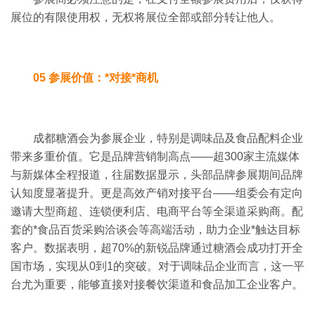
展位的有限使用权，无权将展位全部或部分转让他人。
05 参展价值：*对接*商机
成都糖酒会为参展企业，特别是调味品及食品配料企业
带来多重价值。
它是品牌营销制高点
——超
300
家主流媒体
与新媒体全程报道，往届数据显示，头部品牌参展期间品牌
认知度显著提升。
更是高效产销对接平台
——组委会有定向
邀请大型商超、连锁便利店、电商平台等全渠道采购商。
配
套的*食品百货采购洽谈会等高端活动，助力企业*触达目标
客户。
数据表明，超
70%
的新锐品牌通过糖酒会成功打开全
国市场，实现从
0
到
1
的突破。
对于调味品企业而言，这一平
台尤为重要，能够直接对接餐饮渠道和食品加工企业客户。