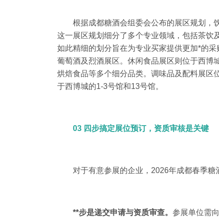
根据成都糖酒会组委会公布的展区规划，饮
这一展区规划细分了多个专业领域，包括茶饮
如此精细的划分旨在为专业买家提供更加*的采
葡萄酒及烈酒展区。
休闲食品展区则位于西博
烘焙食品等多个细分品类。
调味品及配料展区
于西博城的
1-3
号馆和
13
号馆。
03 四步搞定展位预订，资质审核是关键
对于有意参展的企业，2026年成都春季
**步是递交申请与资质审查。
参展单位需向