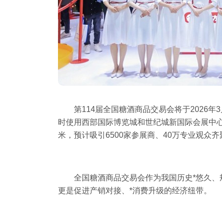
第
114
届全国糖酒商品交易会将于
2026
年
3
时使用西部国际博览城和世纪城新国际会展中
米，预计吸引
6500
家参展商、
40
万专业观众齐
全国糖酒商品交易会作为我国历史*悠久、
更是促进产销对接、*消费升级的经济纽带。