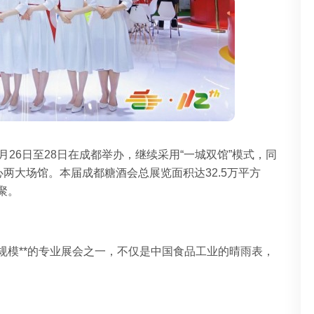
月
26
日至
28
日在成都举办，继续采用“一城双馆”模式，同
心两大场馆。本届成都糖酒会总展览面积达
32.5
万平方
聚。
规模**的专业展会之一，不仅是中国食品工业的晴雨表，