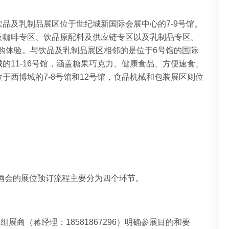
品及乳制品展区位于世纪城新国际会展中心的7-9号馆。
及咖啡专区、饮品原配料及供应链专区以及乳制品专区。
购体验。
与饮品及乳制品展区相邻的是位于
6
号馆的国际
城的
11-16
号馆，涵盖糖果巧克力、健康食品、方便速食、
位于西博城的
7-8
号馆和
12
号馆，食品机械和包装展区则位
糖酒会的展位预订流程主要分为四个环节。
组展商（蒋经理：18581867296）明确参展目的和要