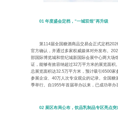
01 年度盛会定档，“一城双馆”再升级
第114届全国糖酒商品交易会正式定档20
官方确认，并通过多家权威媒体对外发布。
20
部国际博览城和世纪城新国际会展中心两大场
证，能够有效容纳超过
32
万平方米的展览面积
总展览面积达
32.5
万平方米，预计吸引
6500
家
参展企业、
40
万人次专业观众的记录。
全国糖
季举行。自
1955
年首届举办以来，已成功举办百
02 展区布局公布，饮品乳制品专区亮点突