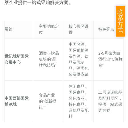
菜企业提供一站式采购解决方案。
联
系
方
主要功能定
核心展区设
展馆
特色亮点
式
位
置
中国名酒、
国际葡萄酒
酒类与饮品
2-5号馆为白
世纪城新国际
及烈酒、饮
板块的“品
酒行业“C位舞
会展中心
品及乳制
牌竞技场”
台”
品、酒类包
装及供应链
休闲食品、
国际食品、
二层设调味品
食品产业
中国西部国际
绿色农业、
及配料展区，
的“创新枢
博览城
特色食品、
提供一站式采
纽”
调味品及配
购方案
料