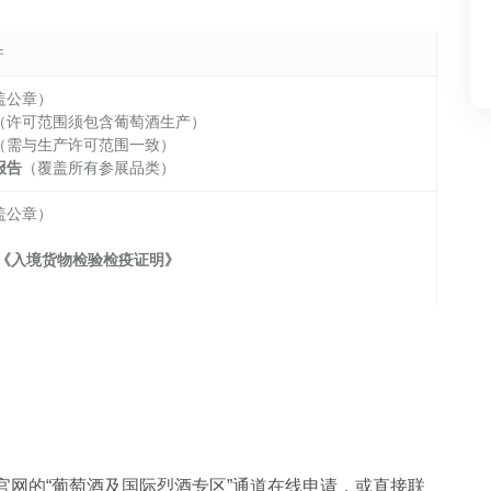
件
盖公章）
（许可范围须包含葡萄酒生产）
（需与生产许可范围一致）
报告
（覆盖所有参展品类）
盖公章）
《入境货物检验检疫证明》
会官网的“葡萄酒及国际烈酒专区”通道在线申请，或直接联