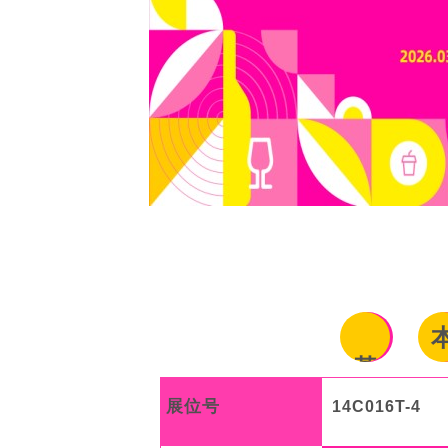
基
展位号
14C016T-4