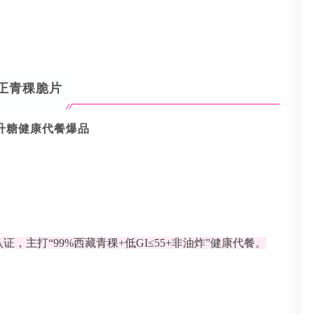
正青稞脆片
慢升糖健康代餐爆品
主打“99%西藏青稞+低GI≤55+非油炸”健康代餐。