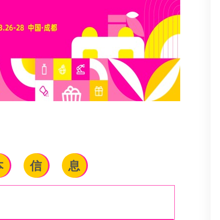
本
信
息