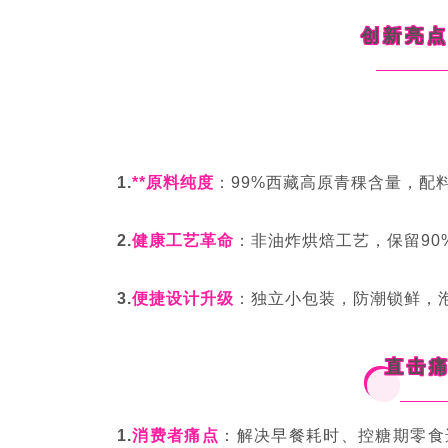
创新亮
1.
**原料纯度
：99%西藏高原青稞含量，配
2.
健康工艺革命
：非油炸烘焙工艺，保留90
3.
便捷设计升级
：独立小包装，防潮锁鲜，
直击
1.
消费者痛点
：解决早餐耗时、控糖期零食