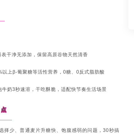
点
料表干净无添加，保留高原谷物天然清香
%以上β-葡聚糖等活性营养，0糖、0反式脂肪酸
泡牛奶3秒速溶，干吃酥脆，适配快节奏生活场景
痛点
选择少、普通麦片升糖快、饱腹感弱的问题，30秒搞