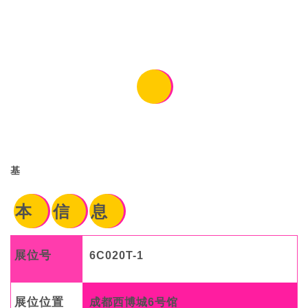
基
本
信
息
展位号
6C020T-1
展位位置
成都西博城6号馆