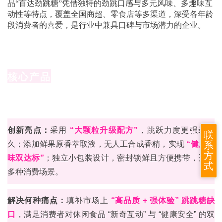
品“百达劲跳糖”凭借独特的劲跳口感与多元风味、多趣味互
动性等特点，覆盖全国商超、零食店等多渠道，深受各年龄
段消费者的喜爱，是行业中兼具口碑与市场潜力的企业。
核心产品
创新亮点：
采用
“大颗粒升级配方”
，跳跃力度更强劲持
联
久；添加鲜果原香萃取液，无人工合成香精，实现
“健康趣
系
方
味双达标”
；独立小包装设计，密封锁鲜且方便携带，适配
式
多种消费场景。
解决何种痛点：
填补市场上
“高品质 + 强体验” 跳跳糖缺
口
，满足消费者对休闲食品 “新奇互动” 与 “健康安全” 的双