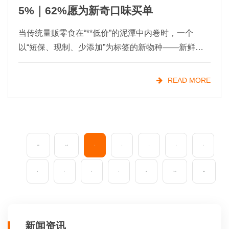
5%｜62%愿为新奇口味买单
当传统量贩零食在“**低价”的泥潭中内卷时，一个
以“短保、现制、少添加”为标签的新物种——新鲜零
食，正悄然改写零食行业的格局。从长沙的“金粒
门”到沈阳的“一栗”，从杭州的“蒲妈妈”到长沙的“几多
READ MORE
全
首页
上一页
1
2
3
4
5
6
7
8
9
10
下一页
末页
新闻资讯