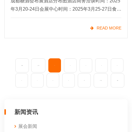
成都糖酒会布展酒店分布图酒店商务洽谈时间：2025
年3月20-24日会展中心时间：2025年3月25-27日食品
饮料酒店西藏饭店《综合专区》2.成都帝盛酒店《食
品专区》3. 弗斯达酒店《高端休闲食品专
READ MORE
首页
上一页
1
2
3
4
5
6
7
8
9
10
下一页
末页
新闻资讯
展会新闻