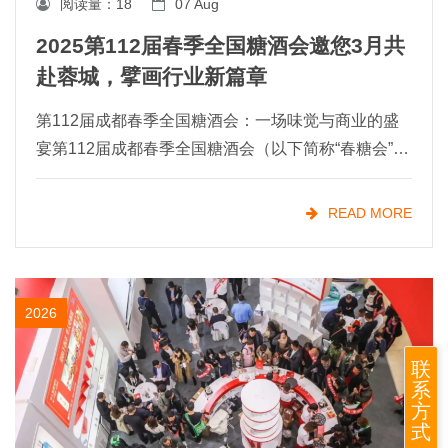
阅读量：
18
07 Aug
2025第112届春季全国糖酒会邀您3月共
赴蓉城，擘画行业新篇章
第112届成都春季全国糖酒会：一场味觉与商业的盛
宴第112届成都春季全国糖酒会（以下简称“春糖会”）
将于2025年03月25-27日在成都市盛大开幕。2025成
都春糖将吸引6600多家来自全国各地的食
READ MORE
2026
联
系
方
式