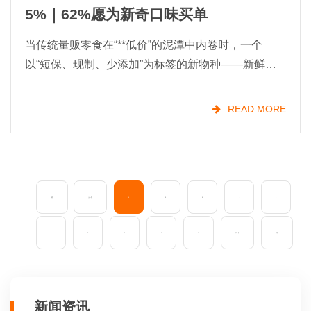
5%｜62%愿为新奇口味买单
当传统量贩零食在“**低价”的泥潭中内卷时，一个
以“短保、现制、少添加”为标签的新物种——新鲜零
食，正悄然改写零食行业的格局。从长沙的“金粒
门”到沈阳的“一栗”，从杭州的“蒲妈妈”到长沙的“几多
READ MORE
全
首页
上一页
1
2
3
4
5
6
7
8
9
10
下一页
末页
新闻资讯