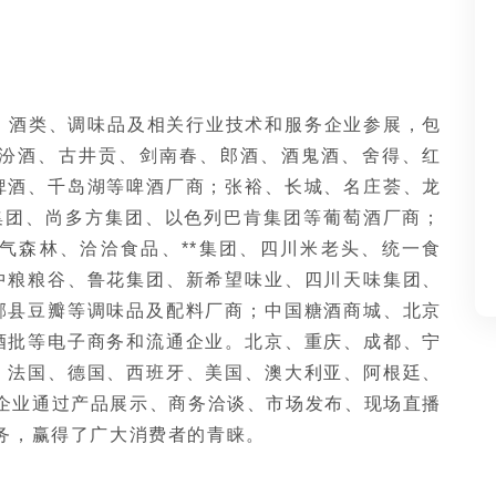
品、酒类、调味品及相关行业技术和服务企业参展，包
汾酒、古井贡、剑南春、郎酒、酒鬼酒、舍得、红
啤酒、千岛湖等啤酒厂商；张裕、长城、名庄荟、龙
集团、尚多方集团、以色列巴肯集团等葡萄酒厂商；
气森林、洽洽食品、**集团、四川米老头、统一食
中粮粮谷、鲁花集团、新希望味业、四川天味集团、
郫县豆瓣等调味品及配料厂商；中国糖酒商城、北京
酒批等电子商务和流通企业。北京、重庆、成都、宁
。法国、德国、西班牙、美国、澳大利亚、阿根廷、
企业通过产品展示、商务洽谈、市场发布、现场直播
务，赢得了广大消费者的青睐。