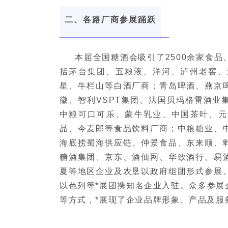
二、各路厂商参展踊跃
本届全国糖酒会吸引了2500余家食
括茅台集团、五粮液、洋河、泸州老窖、
星、牛栏山等白酒厂商；青岛啤酒、燕京
徽、智利VSPT集团、法国贝玛格雷酒业
中粮可口可乐、蒙牛乳业、中国茶叶、元
品、今麦郎等食品饮料厂商；中粮糖业、
海底捞蜀海供应链、仲景食品、东来顺、
糖酒集团、京东、酒仙网、华致酒行、易
夏等地区企业及农垦以政府组团形式参展
以色列等*展团携知名企业入驻。众多参展
等方式，*展现了企业品牌形象、产品及服