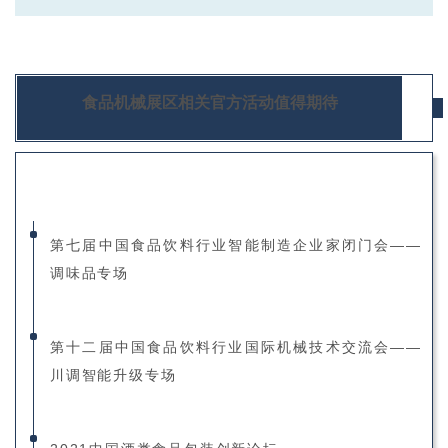
1B021T 青州赛诺机械制造有限公司
1-2C012T,1-2C011T 上海松川远亿机械设备有限公司
2A005T 浙江古川机械有限公司
1B022T 成都宏光数创机械设备有限公司
1-2C016T-A 成都市一金过滤设备有限公司
2A006T 青州市鹏程包装机械有限公司
食品机械展区相关官方活动值得期待
1B026T,1B025T 浙江名博机械有限公司
1-2C016T-B 成都鑫*食品机械有限公司
2A010T,2A009T 锦岸机械科技江苏有限公司
1B029T 深圳前海润得科技有限公司
2A013T-A 星路智能包装（昆山）有限公司
1B030T 浙江炜驰轻工机械有限公司
第七届中国食品饮料行业智能制造企业家闭门会——
2A013T-B 上海英迈包装科技有限公司
调味品专场
1C019T 芜湖裕德包装设备有限公司
2A014T-A 唯可达包装科技(昆山)有限公司
第十二届中国食品饮料行业国际机械技术交流会——
1C020T 天津市宝钜净化设备工程有限公司
川调智能升级专场
2A014T-B 昆山迈格金相机械设备有限公司
1C023T-1 天津市三桥包装机械有限责任公司
2B004T,2B003T 成都海科机械设备制造有限公司