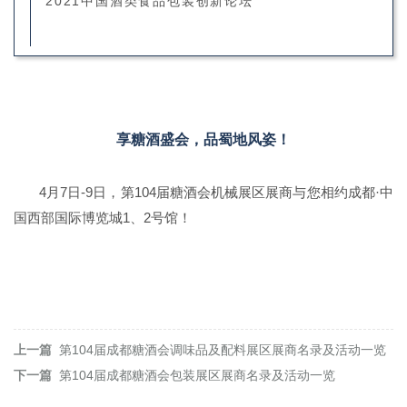
2021中国酒类食品包装创新论坛
1C023T-2 济南德固机械设备有限公司
2B008T,2B007T 华联机械集团有限公司
1C024T 山东博发食品机械有限公司
2B011T 大福(中国)物流设备有限公司
1C027T 山东康贝特食品包装机械有限公司
享糖酒盛会，品蜀地风姿！
2B012T-A 上海全驰机械有限公司
1C028T-1 成都达能科技发展实业有限公司
4月7日-9日，第104届糖酒会机械展区展商与您相约成都·中
2B012T-B 上海芝研检测技术有限公司
国西部国际博览城1、2号馆！
1C028T-2 成都浩通轻工机械有限公司
2B015T 温州兄弟国际贸易有限公司
1C031T 温州市利宏机械科技有限公司
2B016T 温州市宇骏包装机械有限公司
1C032T 宁波华栋机械有限公司
上一篇
第104届成都糖酒会调味品及配料展区展商名录及活动一览
2B017T 合肥三乐食品机械有限公司
下一篇
第104届成都糖酒会包装展区展商名录及活动一览
1C034T,1C033T 浙江金奔机械制造有限公司