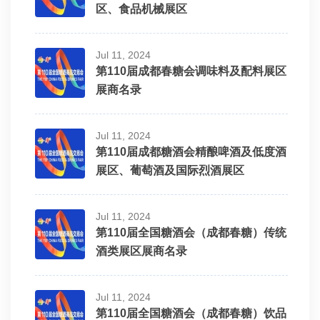
2C038T,2C037T 四川省华盛兴邦工程设计有限公司
区、食品机械展区
1D051T 宁波迪恩天汇机械有限公司
2C041T 日立产机系统（中国）有限公司
Jul 11, 2024
1D053T 广州市博尚机械制造有限公司
第110届成都春糖会调味料及配料展区
2C042T 施耐德电气（中国）有限公司
展商名录
1D055T 诸城市广元包装机械厂
2C045T 广州珐玛珈智能设备股份有限公司
Jul 11, 2024
第110届成都糖酒会精酿啤酒及低度酒
1D057T-1 山东桂冠机械有限公司
展区、葡萄酒及国际烈酒展区
2C046T-A 上海远安流体设备科技有限公司
1D057T-2 诸城市春丰机械有限公司
2C046T-B 重庆百联溯码科技有限公司
Jul 11, 2024
第110届全国糖酒会（成都春糖）传统
1D057T-3 山东昊运铝塑包装有限公司
酒类展区展商名录
2D035T 辽阳吹易包装机械有限公司
1D059T 四川洁能干燥设备有限责任公司
Jul 11, 2024
2D036T 广东勇锋电子科技有限公司
第110届全国糖酒会（成都春糖）饮品