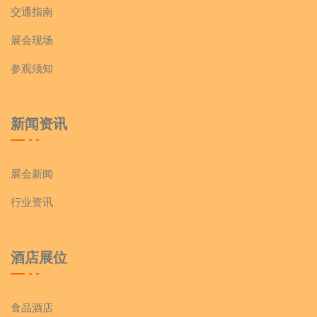
交通指南
1E177D,1E178D 广东锦华泰包装机械科技有限公司
2E064T 张家港市今日饮料机械有限公司
展会现场
1E182D,1E183D,1E175D,1E176D
参观须知
2E065T-A 伟迪捷(上海)标识技术有限公司
广州潮越机械设备有限公司
2E065T-B 爱瑟瓦(上海)商贸有限公司
新闻资讯
1E184D,1E185D 广东顺德华机机械实业有限公司
2E065T-C 成都新茂科技有限公司
展会新闻
1E192D,1F193D 江阴市晟炯机械有限公司
2E065T-D 武汉欧科机械有限公司
行业资讯
1E196D,1E197D,1E198D,1E189D,1E190D,1E191D
2E067T-A 上海大和衡器有限公司
酒店展位
成都元昊机电开发有限公司
2E067T-B 镭曼检测设备（上海）有限公司
1E199D 洛阳一牛商贸有限公司
食品酒店