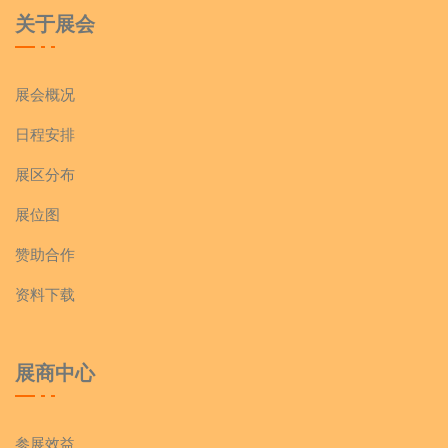
关于展会
1E062T 诸城市永泰机械有限公司
2D054T 四川味兴邦科技有限公司
1E134D 成都元亨工业皮带有限公司
展会概况
2D057T,2D058T 青岛日清食品机械有限公司
日程安排
1E135D 佛山市博伽包装机械有限公司
2D061T 佛山市创兆宝智能包装设备有限公司
展区分布
1E136D 温州国禹轻工机械有限公司
展位图
2D062T 天津瑞泰包装机械有限公司
赞助合作
1E140D,1E141D 河北吉恒智能设备有限公司
2E051T 广东盛威机械科技有限公司
资料下载
1E142D 青岛晨旭包装有限公司
2E052T 成都川一机械有限公司
展商中心
1E143D 重庆市长寿湖机械制造有限公司
2E055T 成都泓睿科技有限责任公司
1E147D,1E148D,1E149D,1E150D
参展效益