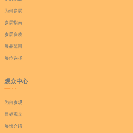
2E056T 深圳市华清净化科技有限公司
为何参展
沈阳馨瀚建筑安装工程有限公司
参展指南
2E059T-A 纪州喷码技术(上海)有限公司
1E154D,1E155D,1E156D,1E157D
参展资质
2E059T-B 北京希恩机械设备有限公司成都分公司
展品范围
东营市志达食品机械有限公司
展位选择
2E060T-A 四川正友机械科技有限公司
1E164D 山东省博兴县龙江厨房设备厂
2E060T-B,2B025T,2B026T
观众中心
1E168D,1E169D,1E170D,1E161D,1E162D,1E163D
杭州永创智能设备股份有限公司
为何参观
青州市东正包装机械
2E063T-A 广州弥特智能科技有限公司
目标观众
1E171D 河南翔凯食品机械有限公司
展馆介绍
2E063T-B 领达电子科技(珠海)有限公司