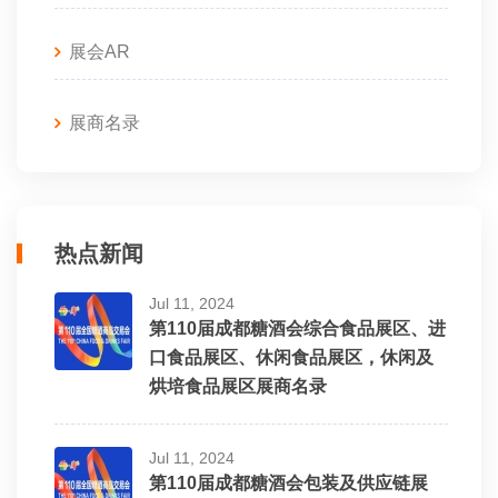
1D039T 安徽沛愉包装科技有限公司
2C024T 青州鼎昌灌装机械有限公司
展会AR
1D040T 广东宏川环宇科技有限公司
2C027T 阿特拉斯·科普柯(上海)贸易有限公司
展商名录
1D043T 诸城市金鼎食品机械有限公司
2C028T 北京旭腾达自动化设备有限公司
1D044T 山东隆泽机械有限公司
2C031T 香港贝特码标识科技有限公司
热点新闻
1D047T 东莞市全风环保设备有限公司
Jul 11, 2024
2C032T 潍坊现代科技发展有限公司
第110届成都糖酒会综合食品展区、进
1D048T 河南腾越机械科技有限公司
口食品展区、休闲食品展区，休闲及
2C033T 吉林省亿诺食品制药机械有限公司
烘培食品展区展商名录
1D049T-A 河南省金鹏印务有限公司
2C034T 汕头市如伴机电科技有限公司
Jul 11, 2024
1D049T-B 温州立腾机械制造有限公司
第110届成都糖酒会包装及供应链展