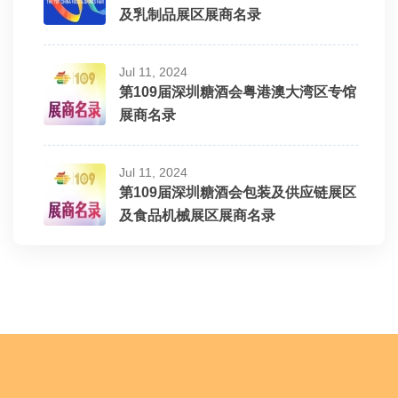
1D060T-1 诸城市新旭东机械有限公司
及乳制品展区展商名录
2D039T 天津市舜天包装器材有限公司
1E050T 中德食品机械靖江有限公司
Jul 11, 2024
2D040T 江苏海特尔机械有限公司
第109届深圳糖酒会粤港澳大湾区专馆
1E052T 成都耐斯特科技有限公司
展商名录
2D043T,2D044T 纷美(北京)贸易有限公司
1E054T 烟台科思汇标识技术有限公司
Jul 11, 2024
2D047T 泓鋒烘焙設備有限公司
第109届深圳糖酒会包装及供应链展区
1E056T 诸城市神龙机械厂
及食品机械展区展商名录
2D048T 江苏帝全自动化机械有限公司
1E058T-1 山东中泰医疗器械有限公司
2D050T,2D049T 许昌智工机械制造有限公司
1E058T-2 诸城龙邦食品机械有限公司
2D053T-1 合肥正远智能包装科技有限公司
1E061T 诸城市汇海机械有限公司
2D053T-2 廊坊百冠包装机械有限公司