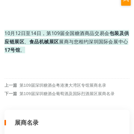
17A011T 广州市申发机电有限公司
17A012T-1 广州汤姆逊智能科技有限公司
10月12日至14日，第109届全国糖酒商品交易会
包装及供
应链展区
、
食品机械展区
展商与您相约深圳国际会展中心
17A015T 山东天泰啤酒设备有限公司
17号馆
。
上一篇
第109届深圳糖酒会粤港澳大湾区专馆展商名录
下一篇
第109届深圳糖酒会葡萄酒及国际烈酒展区展商名录
展商名录