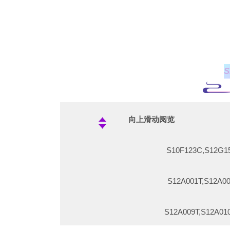
S11A013T,S11A014T,S1
S10B029T
S11B017T,S1
S10B030
S11B021T,S11B022T,S1
S10C020
S11B025T 
S10C023
向上滑动阅览
S11B029T 贵
S10C027T,S1
S10F123C,S1
S11C01
S10C031T,S10C
S12A001T,S1
S11C02
S10C033
S12A009T,S1
S11C031T,S11C