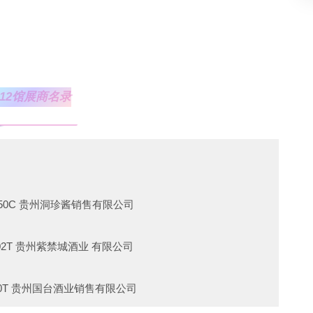
1B015T,S11B016T 贵州钓台御品酒业有限公司
 廊坊市百盛康博商贸有限公司
1B018T 北京华都酒业营销有限公司
T 四川省汇丰德酒业有限公司
1C023T,S11C024T 北京华夏国酒销售有限公司
S12馆展商名录
T 杭州淘扑文化创意有限公司
四川省绵阳市丰谷酒业有限责任公司
T,S10C024T 黔国酒业
州省仁怀市茅台镇倚天酒业有限公司
0C028T 天津容大酱酒销售有限公司
2G150C 贵州洞珍酱销售有限公司
9T 四川舍王酒业有限公司
032T 那么美（天津）国际贸易有限公司
2A002T 贵州紫禁城酒业 有限公司
0T 河南君子酒业有限公司
T 安徽伍陆玖科技有限公司
2A010T 贵州国台酒业销售有限公司
032T 山西杏花村汾杏酒厂股份有限公司