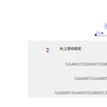
S10B003T
S10B00
S10B017T
向上滑动阅览
S10B018
S11A001T,S11A002T,
S10B021T
S11A005T,S11A006
S10B0
S11A009T,S11A010T,S11B
S10B025T,S10