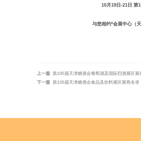
S11D043T,S1
10月19日-21日
第
S10D043T
S16A005T-
S12B020T 
S11D
与您相约*会展中心（天津
S10D049T
S16A005T-
S12B023T,S12B02
S11D048T
S10D050T 
S16A006
S12B027T,S12E061T
S11D049T 贵
S10D053T,S
上一篇
第105届天津糖酒会葡萄酒及国际烈酒展区展
S16A006T-2 北
S12B070C
S11D053T,S1
下一篇
第105届天津糖酒会食品及饮料展区展商名录
S10D057T
S16A006T-
S12B071
S11D057T,S1
S10D
S16A
S12B
S11D061
S10D061T 北京
S16A007T
S12B073
S11D06