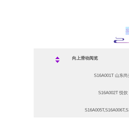
S10C034T,S
S12A013
S11C033T,S1
S10C037T
S12A06
S11D035T,S1
S10C03
S12A068C
S11C037T,S11C038T,S1
S10
向上滑动阅览
S12A069C
S11C041T,S
S10C042T
S16A001T 
S12B003T,S1
S11C04
S10C04
S16A002T
S12B011T,S1
S11C046
S10C046T,S10
S16A005T,S16A006T
S12B01
S11D036
S10D039T,S1
S16A005T
S12B019