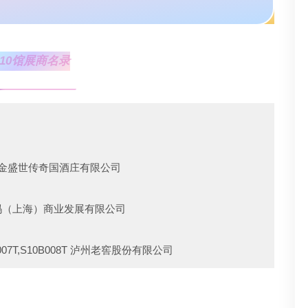
S10馆展商名录
 贵州金盛世传奇国酒庄有限公司
伊格玛（上海）商业发展有限公司
10B007T,S10B008T 泸州老窖股份有限公司
S10B011T,S10B012T,S10B015T,S10B016T 山西杏花村汾酒销售