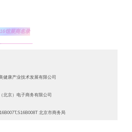
10D036T 杭州佩伦贸易有限公司
T 青岛蓝宝石酒业有限公司
1C034T 河南老酒刘实业有限公司
 贵州酱香领秀酿酒股份有限公司
7C 江西咪噢酒业有限公司
0D035T 北京天封营销管理有限公司
S16馆展商名录
8T 贵州巨岭酒业有限公司
 贵州省金沙县回山酒业有限公司
1D039T,S11D040T 贵州迎宾酒业销售有限公司
C041T 中碱酒业
 上海酒氿玖国际贸易有限公司
11C042T 古贝春集团有限公司
 泸州原酿庄园酒类销售有限公司
山东尚美健康产业技术发展有限公司
2B004T 贵州金沙古酒酒业有限公司
5T 杭州酒源贸易有限公司
5T 山东德道酒业有限公司
 悦饮（北京）电子商务有限公司
2B012T 贵州省藏酿院酒业有限公司
T 江西陈香老酒实业有限公司
D047T,S10D048T 山东德道酒业
,S16B007T,S16B008T 北京市商务局
4T 贵州华髓酒业有限公司
T 北京大都福海糖酒有限公司
0D040T 保定市*粮商贸有限公司
-1 北京二商京华茶业有限公司
T 贵州民族酒业集团有限公司