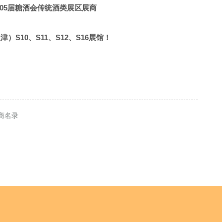
1D044T 山东景阳冈酒厂有限公司
105届糖酒会传统酒类展区展商
 北京二锅头酒业股份有限公司
2 北京吴裕泰茶业股份有限公司
贵州知酒堂酒业销售股份有限公司
047T 沈阳市东泉酒厂
）S10、S11、S12、S16展馆！
 河北邯郸丛台酒业股份有限公司
4 北京百花蜂业科技发展股份公司
4T 贵州茅台酒厂(集团)白金酒有限责任公司
 北京京味二锅头酒业有限公司
中唐京韵（北京）国际贸易有限公司
T-1 北京红螺食品有限公司
,S12E062T 湖南省兄弟联盟国际贸易有限公司
州省仁怀市茅台镇荣和酒业有限公司
10D054T 上海国马酒业有限公司
商名录
京东来顺集团有限责任公司清真食品分公司
 新疆渥巴锡酒业有限责任公司
1D054T 刘伶醉酿酒股份有限公司
 天津市津酒酒类销售有限公司
3 北京二商王致和食品有限公司
C 安徽金满院酒业有限公司
1D058T 汉者河北国际贸易有限公司
058T 天津津酒集团
006T-4 北京天福号
072C 酒易道（北京）
T 裕源酒业（北京）有限公司
二锅头酒业股份有限公司鎏金版事业部
-1 北京桂香村食品有限公司
C 温州市茅菲酒业有限公司
2T 辽宁厚德酒业有限公司