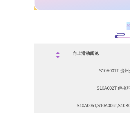
向上滑动阅览
S10A001T
S10A002T 
S10A005T,S10A006T,S
S10A009T,S10A010T,S10A013T,S10A014T,