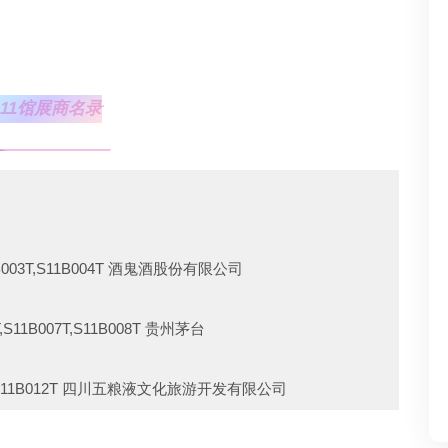
有限责任公司
 遵义市灏世酒业有限责任公司
S11馆展商名录
4T 贵州董宛酿酒有限公司
 山东椹树下生物科技有限公司
T 贵州中鉴酒业集团有限公司
S11B003T,S11B004T 酒鬼酒股份有限公司
 金门酒厂（厦门）贸易有限公司
T,S11B007T,S11B008T 贵州茅台
22T 宝丰酒业有限公司
011T,S11B012T 四川五粮液文化旅游开发有限公司
B026T 贵州省仁怀市国宝酒业有限公司