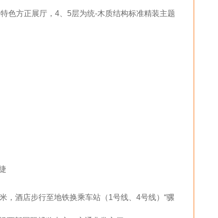
等的特色方正展厅，4、5层为统-木质结构标准精装主题
捷
0米，
酒店步行至地铁换乘车站（1号线、4号线）“骡