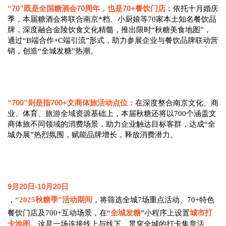
“70”既是全国糖酒会70周年，也是70+餐饮门店
：依托十月婚庆
季，本届糖酒会将联合南京*档、小厨娘等70家本土知名餐饮品
牌，深度融合金陵饮食文化精髓，推出限时“秋糖美食地图”，
通过“B端合作+C端引流”形式，助力参展企业与餐饮品牌联动营
销，创造
“
全城发糖”热潮。
“700”则是指700+文商体旅活动点位：
在深度整合南京文化、商
业、体育、旅游全域资源基础上，本届秋糖还将以700个涵盖文
商体旅不同领域的消费场景，助力企业触达目标客群，达成“全
城办展”热烈氛围，赋能品牌增长，释放消费潜力。
9月20日-10月20日
，
“2025秋糖季”活动期间
，将筛选全城7场重点活动、70+特色
全城发糖
城市打
餐饮门店及700+互动场景，在“
”小程序上设置
卡地图
。这是一场连接线上与线下、贯穿全城的打卡集章活