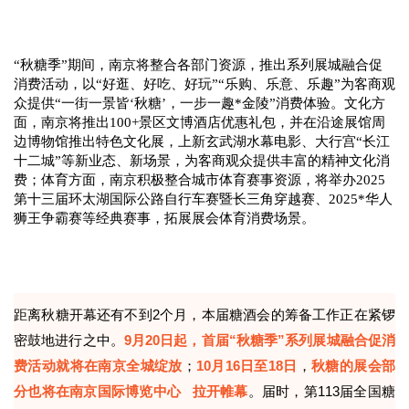
“秋糖季”期间，南京将整合各部门资源，推出系列展城融合促
消费活动，以“好逛、好吃、好玩”“乐购、乐意、乐趣”为客商观
众提供“一街一景皆‘秋糖’，一步一趣*金陵”消费体验。文化方
面，南京将推出100+景区文博酒店优惠礼包，并在沿途展馆周
边博物馆推出特色文化展，上新玄武湖水幕电影、大行宫“长江
十二城”等新业态、新场景，为客商观众提供丰富的精神文化消
费；体育方面，南京积极整合城市体育赛事资源，将举办2025
第十三届环太湖国际公路自行车赛暨长三角穿越赛、2025*华人
狮王争霸赛等经典赛事，拓展展会体育消费场景。
距离秋糖开幕还有不到2个月，本届糖酒会的筹备工作正在紧锣
密鼓地进行之中。
9月20日起，首届“秋糖季”系列展城融合促消
费活动就将在南京全城绽放
；
10月16日至18日
，
秋糖的展会部
分也将在
南京国际博览中心
拉开帷幕
。届时，第113届全国糖