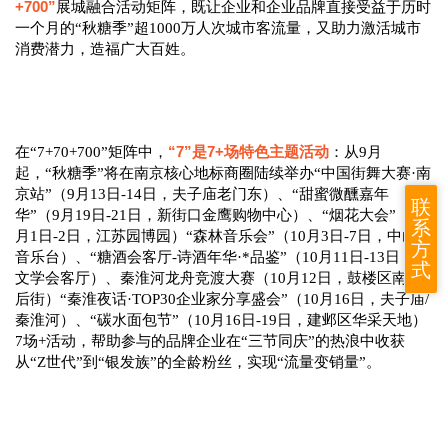
+700”
展城融合活动矩阵，既让企业和企业品牌直接受益于历时
一个月的“秋糖季”超1000万人次城市客流量，又助力激活城市
消费潜力，造福广大百姓。
“7”是7+场特色主题活动
在“7+70+700”矩阵中，
：从9月
起，“秋糖季”将在南京核心地标商圈陆续举办“中国街舞大赛·南
京站”（9月13日-14日，夫子庙老门东）、“甜蜜微醺嘉年
联
华”（9月19日-21日，新街口金鹰购物中心）、“烟花大会”（10
系
月1日-2日，江苏园博园）“森林音乐会”（10月3日-7日，中山陵
方
音乐台）、“糖酒会客厅-诗酒年华·*品鉴”（10月11日-13日，*
式
文学会客厅）、秦淮河龙舟竞渡大赛（10月12日，鼓楼区南艺
后街）“秦淮夜话·TOP30企业家分享盛会”（10月16日，夫子庙/
秦淮河）、“碳水面包节”（10月16日-19日，建邺区华采天地）
7场+活动，帮助参与的品牌企业在“三节同庆”的热浪中收获
从“Z世代”到“银发族”的全龄粉丝，实现“流量变销量”。