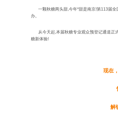
一颗秋糖两头甜,今年*甜是南京!第113届全
办。
从今天起,本届秋糖专业观众预登记通道正
糖新体验!
现在
解