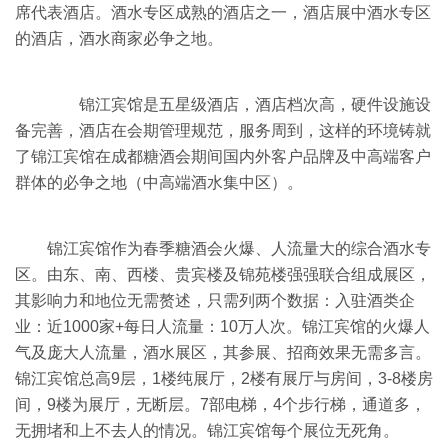
席代表酒店。酒水专区成熟的酒店之一，酒店展中酒水专区
的酒店，酒水商家必争之地。
锦江宾馆是五星级酒店，酒店档次高，硬件设施设
备完善，酒店在会期管理规范，服务周到，这样的环境铸就
了锦江宾馆在
成都糖酒会
期间国内外客户品牌及中高端客户
群体的必争之地（中高端酒水集中区）。
锦江宾馆作为
春季糖酒会
火爆、人流量大的综合酒水专
区。由东、南、西楼、贵宾楼及锦苑楼强强联合组成展区，
其影响力和地位无需赘述，只需列两个数据：入驻酒类企
业：近1000家+每日人流量：10万人次。锦江宾馆的火爆人
气及庞大人流量，酒水展区，其参展、招商效果无需多言。
锦江宾馆总高9层，1楼纯展厅，2楼有展厅与房间，3-8楼房
间，9楼为展厅，无断层。7部电梯，4个步行梯，通道多，
无拥堵和上不去人的情况。锦江宾馆每个展位无死角。