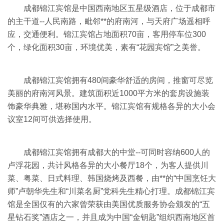
成都锦江宾馆是中国西南地区五星级酒店，位于成都市
的主干道--人民南路，毗邻**的府南河，与天府广场遥相呼
应，交通便利。锦江宾馆占地面积70亩，客用停车位300
个，绿化面积30亩，环境优美，素有“花园宾馆”之美誉。
成都锦江宾馆拥有480间豪华舒适的房间，推窗可尽览
美丽的府南河风景。建筑面积近1000平方米的套房设施装
饰豪华典雅，堪称国内水平。锦江宾馆有规格各异的大小会
议室12间可供选择使用。
成都锦江宾馆拥有成都大的中堂--可同时容纳600人的
卢浮花园，共计风格各异的大小餐厅18个，为客人提供川
菜、粤菜、日式料理、韩国烧烤及西餐，由**的“中国烹饪大
师”卢朝华先生和“川菜名厨”党科先生精心打理。成都锦江宾
馆是全国仅有的六家曾荣获由美国优质服务协会颁发的“五
星钻石奖”酒店之一，并且成为中国“金钥匙”组织西南地区首