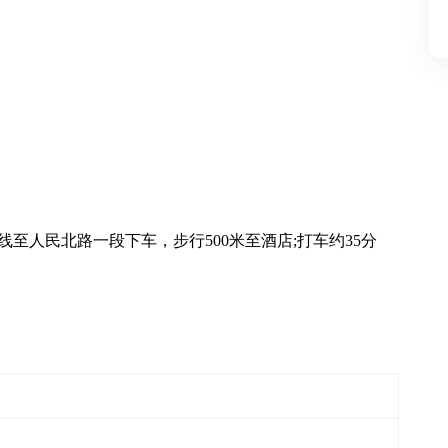
线至人民北路一段下车，步行500米至酒店;打车约35分