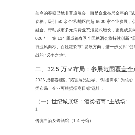
如今的春糖已绝非普通展会，而是企业布局全年的 “战略
春糖，吸引 50 余个*和地区的超 6600 家企业参展
融合、带动城市多元消费业态爆发式增长，更促成意向成
026 年，第 114 届成都春季全国糖酒会将持续创新
行业风向标、百姓狂欢节” 发展方向，进一步发挥 “促
战的 “必争之地”。
二、32.5 万㎡布局：参展范围覆盖
2026 成都春糖以 “拓宽展品边界、*对接需求” 
类布局，企业可根据招商目标*选址：
（一）世纪城展场：酒类招商 “主战场”
传统白酒及酱酒馆（1-4 号馆）