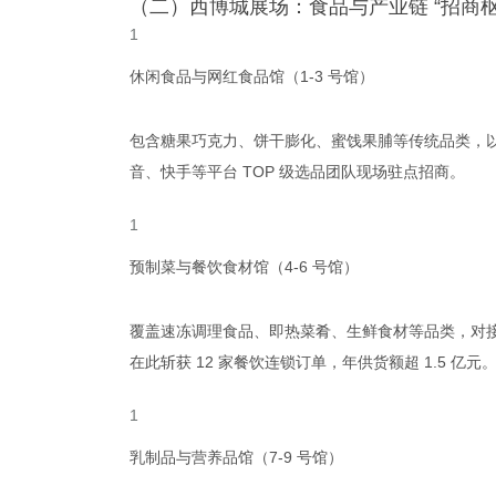
（二）西博城展场：食品与产业链 “招商枢
休闲食品与网红食品馆（1-3 号馆）
包含糖果巧克力、饼干膨化、蜜饯果脯等传统品类，以
音、快手等平台 TOP 级选品团队现场驻点招商。
预制菜与餐饮食材馆（4-6 号馆）
覆盖速冻调理食品、即热菜肴、生鲜食材等品类，对接
在此斩获 12 家餐饮连锁订单，年供货额超 1.5 亿元
乳制品与营养品馆（7-9 号馆）