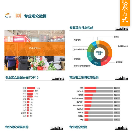
联
系
方
式