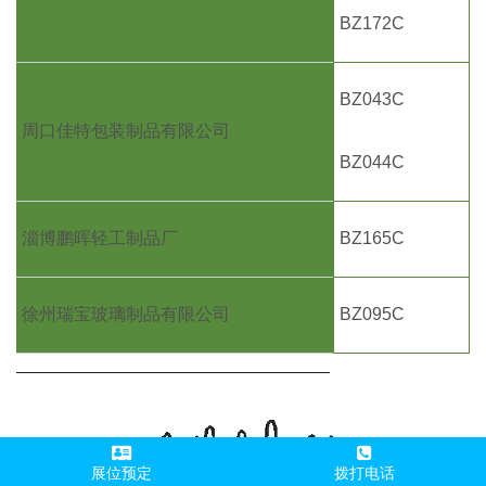
BZ172C
BZ043C
周口佳特包装制品有限公司
BZ044C
淄博鹏晖轻工制品厂
BZ165C
徐州瑞宝玻璃制品有限公司
BZ095C
展位预定
拨打电话