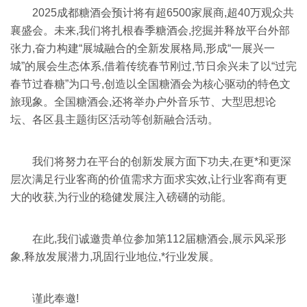
2025成都糖酒会预计将有超6500家展商,超40万观众共
襄盛会。未来,我们将扎根春季糖酒会,挖掘并释放平台外部
张力,奋力构建“展城融合的全新发展格局,形成“一展兴一
城”的展会生态体系,借着传统春节刚过,节日余兴未了以“过完
春节过春糖”为口号,创造以全国糖酒会为核心驱动的特色文
旅现象。全国糖酒会,还将举办户外音乐节、大型思想论
坛、各区县主题街区活动等创新融合活动。
我们将努力在平台的创新发展方面下功夫,在更*和更深
层次满足行业客商的价值需求方面求实效,让行业客商有更
大的收获,为行业的稳健发展注入磅礴的动能。
在此,我们诚邀贵单位参加第112届糖酒会,展示风采形
象,释放发展潜力,巩固行业地位,*行业发展。
谨此奉邀!