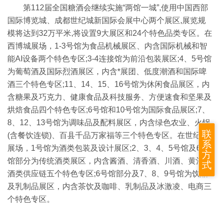
第112届全国糖酒会继续实施“两馆一城”,使用中国西部
国际博览城、成都世纪城新国际会展中心两个展区,展览规
模将达到32万平米,将设置9大展区和24个特色品类专区。在
西博城展场，1-3号馆为食品机械展区、内含国际机械和智
能AI设备两个特色专区;3-4连接馆为前沿包装展区;4、5号馆
为葡萄酒及国际烈酒展区，内含*展团、低度潮酒和国际啤
酒三个特色专区;11、14、15、16号馆为休闲食品展区，内
含糖果及巧克力、健康食品及科技服务、方便速食和坚果及
烘焙食品四个特色专区;6号馆和10号馆为国际食品展区;7、
8、12、13号馆为调味品及配料展区，内含绿色农业、火锅
联
(含餐饮连锁)、百县千品万家福等三个特色专区。在世纪城
系
展场，1号馆为酒类包装及设计展区;2、3、4、5号馆及6号
方
馆部分为传统酒类展区，内含酱酒、清香酒、川酒、黄酒和
式
酒类供应链五个特色专区;6号馆部分及7、8、9号馆为饮品
及乳制品展区，内含茶饮及咖啡、乳制品及冰激凌、电商三
个特色专区。