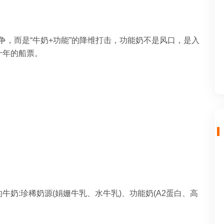
竞争，而是“牛奶+功能”的降维打击，功能奶不是风口，是入
十年的船票。
奶:珍稀奶源(娟姗牛乳、水牛乳)、功能奶(A2蛋白、高