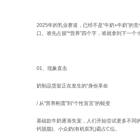
2025年的乳业赛道，已经不是“牛奶+牛奶”的
口。谁先占据“*营养”四个字，谁就拿到下一个
01、现象直击
奶制品货架正在发生的“身份革命
/ 从“营养刚需”到“个性宣言”的蜕变
基础款牛奶逐渐失宠，人们开始尝试更多不同的牛
钙脱脂)、小众奶(有机驼乳)霸占C位。