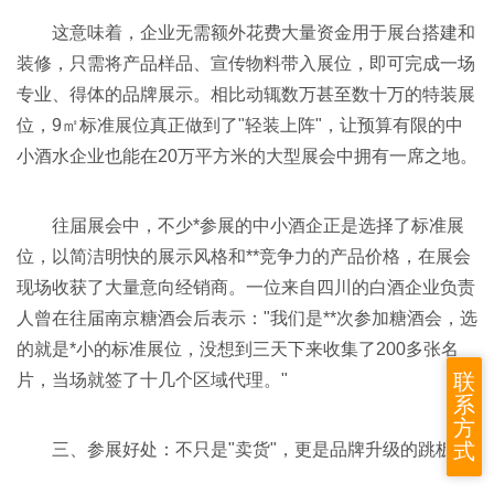
这意味着，企业无需额外花费大量资金用于展台搭建和
装修，只需将产品样品、宣传物料带入展位，即可完成一场
专业、得体的品牌展示。相比动辄数万甚至数十万的特装展
位，9㎡标准展位真正做到了"轻装上阵"，让预算有限的中
小酒水企业也能在20万平方米的大型展会中拥有一席之地。
往届展会中，不少*参展的中小酒企正是选择了标准展
位，以简洁明快的展示风格和**竞争力的产品价格，在展会
现场收获了大量意向经销商。一位来自四川的白酒企业负责
人曾在往届南京糖酒会后表示："我们是**次参加糖酒会，选
的就是*小的标准展位，没想到三天下来收集了200多张名
联
片，当场就签了十几个区域代理。"
系
方
式
三、参展好处：不只是"卖货"，更是品牌升级的跳板