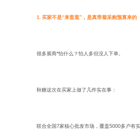
1. 买家不是“来逛逛”，是真带
着采购预算来的
很多展商*怕什么？怕人多但没人下单。
秋糖
这次在买家上做了几件实在事：
联合全国7家核心批发市场，覆盖5000多户有